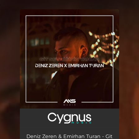
.
You're all set!
Deniz Zeren & Emirhan Turan - Git